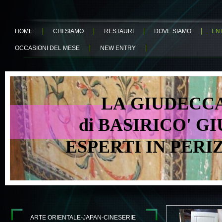
HOME
CHI SIAMO
RESTAURI
DOVE SIAMO
EN
OCCASIONI DEL MESE
NEW ENTRY
LA GIUDECCA 
di BASIRICO' GIU
ESPERTI IN PER
ARTE ORIENTALE-JAPAN-CINESERIE