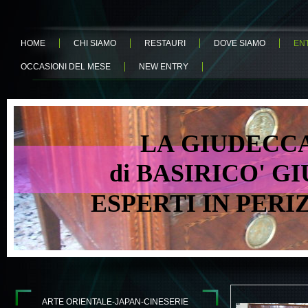
HOME
CHI SIAMO
RESTAURI
DOVE SIAMO
EN
OCCASIONI DEL MESE
NEW ENTRY
LA GIUDECCA 
di BASIRICO' GIU
ESPERTI IN PER
ARTE ORIENTALE-JAPAN-CINESERIE