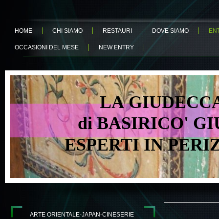
HOME
CHI SIAMO
RESTAURI
DOVE SIAMO
EN
OCCASIONI DEL MESE
NEW ENTRY
LA GIUDECCA 
di BASIRICO' GIU
ESPERTI IN PER
ARTE ORIENTALE-JAPAN-CINESERIE