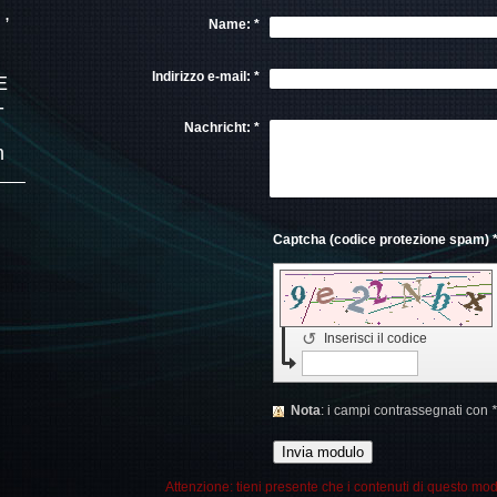
,
Name:
*
Indirizzo e-mail:
*
E
-
Nachricht:
*
m
Captcha (codice protezione sp
↺
Inserisci il codice
Nota
: i campi contrassegnati con
*
Attenzione: tieni presente che i contenuti di questo mod