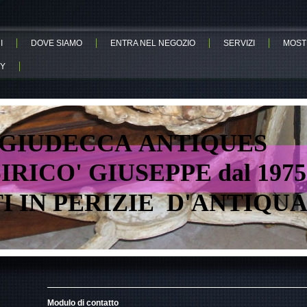
I
DOVE SIAMO
ENTRA NEL NEGOZIO
SERVIZI
MOST
Y
UDECCA ANTIQUES
IRICO' GIUSEPPE dal 1975
I IN PERIZIE D'ANTIQU
Modulo di contatto