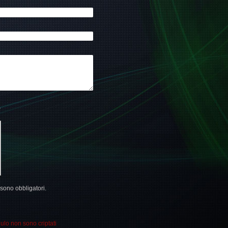
am) *
sono obbligatori.
ulo non sono criptati