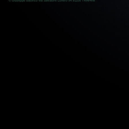
© Giuseppe Basirico Via Salvatore Lonero 54 91100 TRAPANI