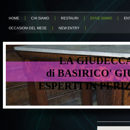
HOME
CHI SIAMO
RESTAURI
DOVE SIAMO
EN
OCCASIONI DEL MESE
NEW ENTRY
LA GIUDECCA 
di BASIRICO' GIU
ESPERTI IN PER